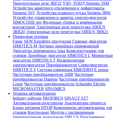
Твердотельные реле 3RF22
УЗО, УОПД Siemens 5SM
Устройства защитного отключения и дифавтоматы
Siemens 5SV
Устройства плавного пуска Siemens 3RW
Устройство управления и защиты электродвигателя
SIMOCODE pro
Фидерные сборки и комбинации
контакторов
Электронные реле перегрузки SIRIUS
3RB20
Электронные реле перегрузки SIRIUS 3RB21
Приводная техника
Fanuc
SEW Eurodrive продукция
Главные двигатели
SIMOTICS M
Датчики линейных перемещений
Двигатели переменного тока
Комплектующие для
станков
Линейные двигатели SIMOTICS L
Моментные
двигатели SIMOTICS T
Низковольтные
электродвигатели
Преобразователи
Серводвигатели
SIMOTICS S
Система измерения SIMODRIVE sensor
Частотные преобразователи ABB
Частотные
преобразователи Danfoss
Частотные преобразователи
Lenze
Частотные преобразователи Schneider Electric
MICROMASTER
SINAMICS
Техника автоматизации
Industry software
PROFIBUS
SINAUT ST7
Автоматизация подстанции
Анализаторы процесса
Блоки питания SITOP
Компоненты автоматизации для
станков
Контрольно
Модули с расширенным
температурным диапазоном SIPLUS
Программное