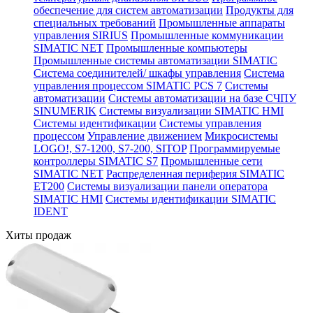
обеспечение для систем автоматизации
Продукты для
специальных требований
Промышленные аппараты
управления SIRIUS
Промышленные коммуникации
SIMATIC NET
Промышленные компьютеры
Промышленные системы автоматизации SIMATIC
Система соединителей/ шкафы управления
Система
управления процессом SIMATIC PCS 7
Системы
автоматизации
Системы автоматизации на базе СЧПУ
SINUMERIK
Системы визуализации SIMATIC HMI
Системы идентификации
Системы управления
процессом
Управление движением
Микросистемы
LOGO!, S7-1200, S7-200, SITOP
Программируемые
контроллеры SIMATIC S7
Промышленные сети
SIMATIC NET
Распределенная периферия SIMATIC
ET200
Системы визуализации панели оператора
SIMATIC HMI
Системы идентификации SIMATIC
IDENT
Хиты продаж