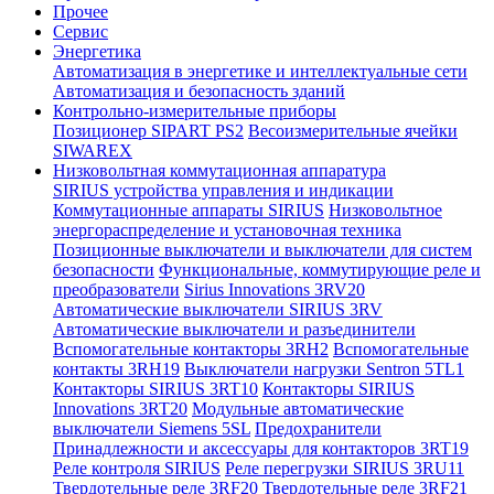
Прочее
Сервис
Энергетика
Автоматизация в энергетике и интеллектуальные сети
Автоматизация и безопасность зданий
Контрольно-измерительные приборы
Позиционер SIPART PS2
Весоизмерительные ячейки
SIWAREX
Низковольтная коммутационная аппаратура
SIRIUS устройства управления и индикации
Коммутационные аппараты SIRIUS
Низковольтное
энергораспределение и установочная техника
Позиционные выключатели и выключатели для систем
безопасности
Функциональные, коммутирующие реле и
преобразователи
Sirius Innovations 3RV20
Автоматические выключатели SIRIUS 3RV
Автоматические выключатели и разъединители
Вспомогательные контакторы 3RH2
Вспомогательные
контакты 3RH19
Выключатели нагрузки Sentron 5TL1
Контакторы SIRIUS 3RT10
Контакторы SIRIUS
Innovations 3RT20
Модульные автоматические
выключатели Siemens 5SL
Предохранители
Принадлежности и аксессуары для контакторов 3RT19
Реле контроля SIRIUS
Реле перегрузки SIRIUS 3RU11
Твердотельные реле 3RF20
Твердотельные реле 3RF21