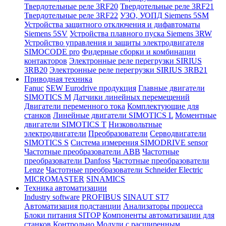
Твердотельные реле 3RF20
Твердотельные реле 3RF21
Твердотельные реле 3RF22
УЗО, УОПД Siemens 5SM
Устройства защитного отключения и дифавтоматы
Siemens 5SV
Устройства плавного пуска Siemens 3RW
Устройство управления и защиты электродвигателя
SIMOCODE pro
Фидерные сборки и комбинации
контакторов
Электронные реле перегрузки SIRIUS
3RB20
Электронные реле перегрузки SIRIUS 3RB21
Приводная техника
Fanuc
SEW Eurodrive продукция
Главные двигатели
SIMOTICS M
Датчики линейных перемещений
Двигатели переменного тока
Комплектующие для
станков
Линейные двигатели SIMOTICS L
Моментные
двигатели SIMOTICS T
Низковольтные
электродвигатели
Преобразователи
Серводвигатели
SIMOTICS S
Система измерения SIMODRIVE sensor
Частотные преобразователи ABB
Частотные
преобразователи Danfoss
Частотные преобразователи
Lenze
Частотные преобразователи Schneider Electric
MICROMASTER
SINAMICS
Техника автоматизации
Industry software
PROFIBUS
SINAUT ST7
Автоматизация подстанции
Анализаторы процесса
Блоки питания SITOP
Компоненты автоматизации для
станков
Контрольно
Модули с расширенным