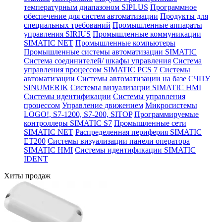
температурным диапазоном SIPLUS
Программное
обеспечение для систем автоматизации
Продукты для
специальных требований
Промышленные аппараты
управления SIRIUS
Промышленные коммуникации
SIMATIC NET
Промышленные компьютеры
Промышленные системы автоматизации SIMATIC
Система соединителей/ шкафы управления
Система
управления процессом SIMATIC PCS 7
Системы
автоматизации
Системы автоматизации на базе СЧПУ
SINUMERIK
Системы визуализации SIMATIC HMI
Системы идентификации
Системы управления
процессом
Управление движением
Микросистемы
LOGO!, S7-1200, S7-200, SITOP
Программируемые
контроллеры SIMATIC S7
Промышленные сети
SIMATIC NET
Распределенная периферия SIMATIC
ET200
Системы визуализации панели оператора
SIMATIC HMI
Системы идентификации SIMATIC
IDENT
Хиты продаж