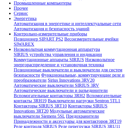
Промышленные компьютеры
Прочее
Сервис
Энергетика
Автоматизация в энергетике и интеллектуальные сети
Автоматизация и безопасность зданий
Контрольно-измерительные приборы
Позиционер SIPART PS2
Весоизмерительные ячейки
SIWAREX
Низковольтная коммутационная аппаратура
SIRIUS устройства управления и индикации
Коммутационные аппараты SIRIUS
Низковольтное
энергораспределение и установочная техника
Позиционные выключатели и выключатели для систем
безопасности
Функциональные, коммутирующие реле и
преобразователи
Sirius Innovations 3RV20
Автоматические выключатели SIRIUS 3RV
Автоматические выключатели и разъединители
Вспомогательные контакторы 3RH2
Вспомогательные
контакты 3RH19
Выключатели нагрузки Sentron 5TL1
Контакторы SIRIUS 3RT10
Контакторы SIRIUS
Innovations 3RT20
Модульные автоматические
выключатели Siemens 5SL
Предохранители
Принадлежности и аксессуары для контакторов 3RT19
Реле контроля SIRIUS
Реле перегрузки SIRIUS 3RU11