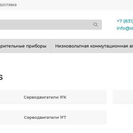
 доставка
+7 (831
info@i
ерительные приборы
Низковольтная коммутационная а
S
Серводвигатели 1FK
Серводвигатели 1FT