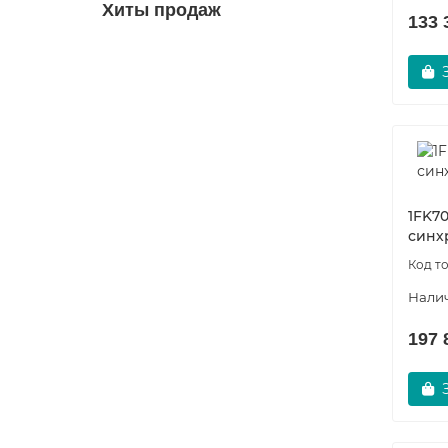
Хиты продаж
133 
6NH9870-1AA00
22094-01
Уточняйте
11 415 р.
1FK70
синх
Заказать
197 
6ES7730-1AC25-1AA0
62569-01
Уточняйте