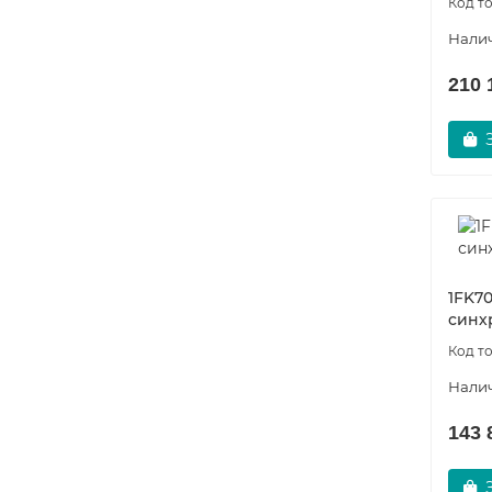
210 
Siemens 6XV1830-2AH50
Оптический кабель IE FO Cord
7634-01
Уточняйте
11 849 р.
1FK70
Заказать
синх
143 
3RM1920-1AA
20587-01