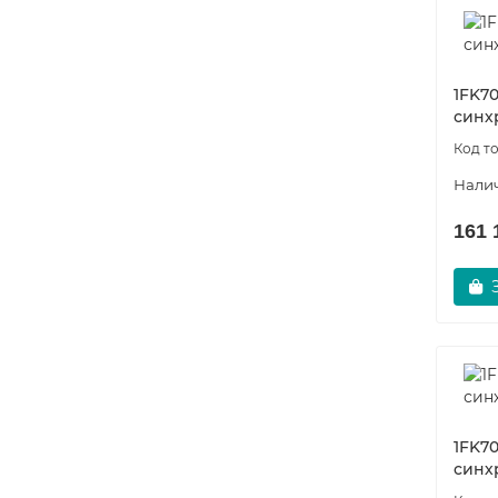
1 450 059 р.
1FK70
Заказать
синх
161 
6GK5795-4MC00-0AA3 Scalance W
16376-01
Уточняйте
3 916 р.
Заказать
1FK70
синх