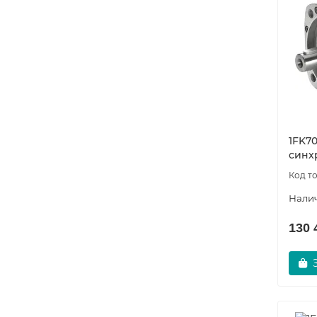
1FK70
синх
130 