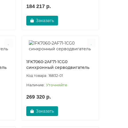
184 217 р.
Заказать
1FK7060-2AF71-1CG0
ель
синхронный серводвигатель
16832-01
Уточняйте
269 320 р.
Заказать