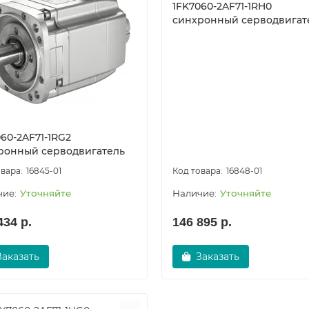
1FK7060-2AF71-1RH0
синхронный серводвигат
60-2AF71-1RG2
ронный серводвигатель
16845-01
16848-01
Уточняйте
Уточняйте
434 р.
146 895 р.
Заказать
Заказать