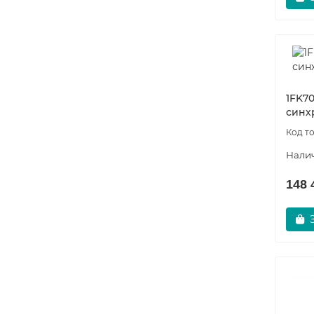
Уточняйте
1 360 р.
Заказать
1FK70
синх
148 