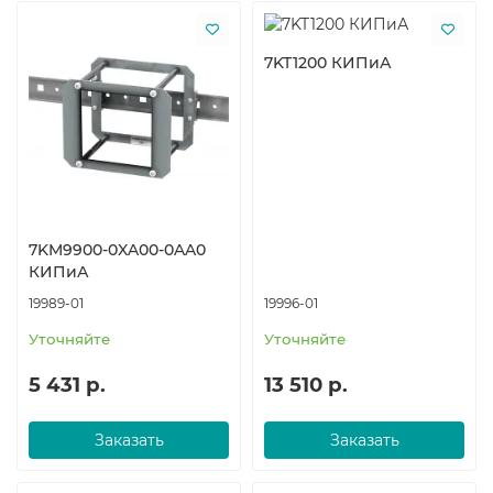
7KT1200 КИПиА
7KM9900-0XA00-0AA0
КИПиА
19989-01
19996-01
Уточняйте
Уточняйте
5 431 р.
13 510 р.
Заказать
Заказать