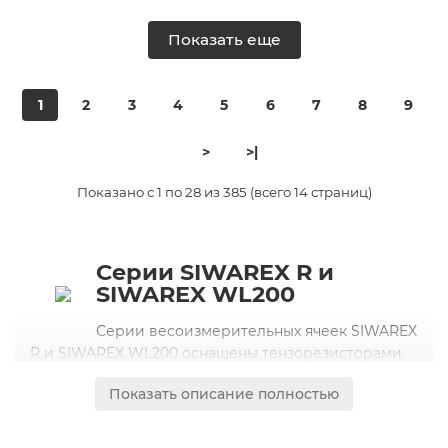
Показать еще
1
2
3
4
5
6
7
8
9
>
>|
Показано с 1 по 28 из 385 (всего 14 страниц)
Серии SIWAREX R и
SIWAREX WL200
Серии весоизмерительных ячеек SIWAREX
R и SIWAREX WL200 оснащены тензорезисторами.
Они используются для статического и
Показать описание полностью
динамического измерения веса.
Факт, что SIWAREX WL200 и SIWAREX R монтажные