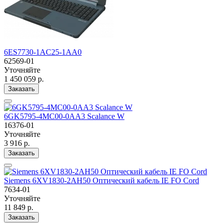
6ES7730-1AC25-1AA0
62569-01
Уточняйте
1 450 059 р.
Заказать
6GK5795-4MC00-0AA3 Scalance W
16376-01
Уточняйте
3 916 р.
Заказать
Siemens 6XV1830-2AH50 Оптический кабель IE FO Cord
7634-01
Уточняйте
11 849 р.
Заказать