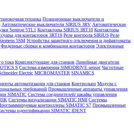
становочная техника
Позиционные выключатели и
0
Автоматические выключатели SIRIUS 3RV
Автоматические
зки Sentron 5TL1
Контакторы SIRIUS 3RT10
Контакторы
ссуары для контакторов 3RT19
Реле контроля SIRIUS
Реле
Siemens 5SM
Устройства защитного отключения и дифавтоматы
Фидерные сборки и комбинации контакторов
Электронные
о тока
Комплектующие для станков
Линейные двигатели
MOTICS S
Система измерения SIMODRIVE sensor
Частотные
hneider Electric
MICROMASTER
SINAMICS
ненты автоматизации для станков
Контрольно
Модули с
ециальных требований
Промышленные аппараты управления
ции SIMATIC
Система соединителей/ шкафы управления
RIK
Системы визуализации SIMATIC HMI
Системы
Программируемые контроллеры SIMATIC S7
Промышленные
истемы идентификации SIMATIC IDENT