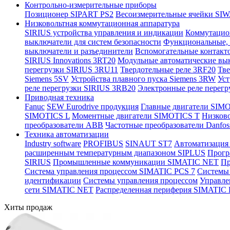
Контрольно-измерительные приборы
Позиционер SIPART PS2
Весоизмерительные ячейки S
Низковольтная коммутационная аппаратура
SIRIUS устройства управления и индикации
Коммутацио
выключатели для систем безопасности
Функциональные, 
выключатели и разъединители
Вспомогательные контак
SIRIUS Innovations 3RT20
Модульные автоматические вык
перегрузки SIRIUS 3RU11
Твердотельные реле 3RF20
Тве
Siemens 5SV
Устройства плавного пуска Siemens 3RW
Уст
реле перегрузки SIRIUS 3RB20
Электронные реле перегр
Приводная техника
Fanuc
SEW Eurodrive продукция
Главные двигатели SIM
SIMOTICS L
Моментные двигатели SIMOTICS T
Низково
преобразователи ABB
Частотные преобразователи Danfos
Техника автоматизации
Industry software
PROFIBUS
SINAUT ST7
Автоматизация
расширенным температурным диапазоном SIPLUS
Прогр
SIRIUS
Промышленные коммуникации SIMATIC NET
Пр
Система управления процессом SIMATIC PCS 7
Системы
идентификации
Системы управления процессом
Управле
сети SIMATIC NET
Распределенная периферия SIMATIC
Хиты продаж