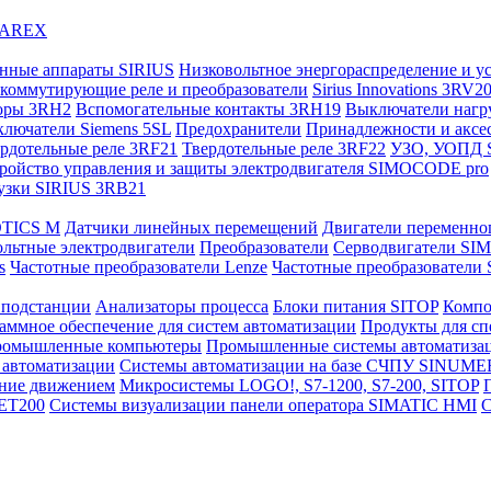
IWAREX
нные аппараты SIRIUS
Низковольтное энергораспределение и у
коммутирующие реле и преобразователи
Sirius Innovations 3RV2
торы 3RH2
Вспомогательные контакты 3RH19
Выключатели нагру
лючатели Siemens 5SL
Предохранители
Принадлежности и аксе
рдотельные реле 3RF21
Твердотельные реле 3RF22
УЗО, УОПД 
ройство управления и защиты электродвигателя SIMOCODE pro
узки SIRIUS 3RB21
OTICS M
Датчики линейных перемещений
Двигатели переменног
льтные электродвигатели
Преобразователи
Серводвигатели SI
s
Частотные преобразователи Lenze
Частотные преобразователи Sc
 подстанции
Анализаторы процесса
Блоки питания SITOP
Компо
аммное обеспечение для систем автоматизации
Продукты для сп
омышленные компьютеры
Промышленные системы автоматиза
 автоматизации
Системы автоматизации на базе СЧПУ SINUME
ние движением
Микросистемы LOGO!, S7-1200, S7-200, SITOP
 ET200
Системы визуализации панели оператора SIMATIC HMI
С