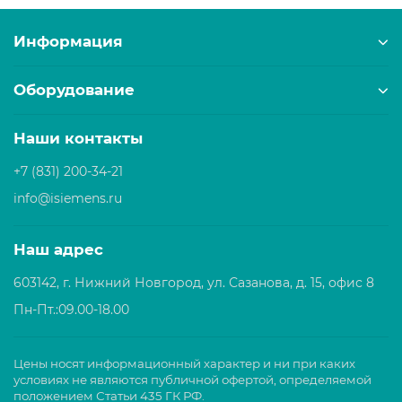
Аппарат плавного пуска SIRIUS
Информация
3RW55
Siemens расширила свой портфель устройств
Оборудование
плавного пуска для двигателей, выпустив новую
линейку софтстартеров - Sirius 3RW55 Failsafe,
Наши контакты
обеспечивающих защиту электродвигателей,
используемых в промышленности и
+7 (831) 200-34-21
инфраструктуре, во время пуска и останова.
Устройства плавного пуска Sirius 3RW55 Failsafe -
info@isiemens.ru
первые устройства, в которых реализована
встроенная функция безопасного отключения
Наш адрес
крутящего момента (STO). Как указано в стандартах
безопасности, функция защиты для систем
603142, г. Нижний Новгород, ул. Сазанова, д. 15, офис 8
электропривода гарантирует, что энергия,
Пн-Пт.:09.00-18.00
генерирующая крутящий момент, перестает
действовать при выключении двигателей,
предотвращая нежелательный перезапуск.
Цены носят информационный характер и ни при каких
Производители панелей управления больше не
условиях не являются публичной офертой, определяемой
требуют использования отдельных компонентов
положением Статьи 435 ГК РФ.