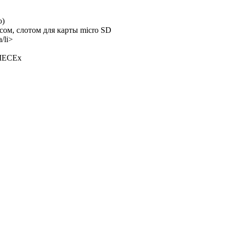
о)
ом, слотом для карты micro SD
/li>
 IECEx