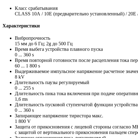
Класс срабатывания
CLASS 10А / 10Е (предварительно установленный) / 20Е /
Характеристики
Вибропрочность
15 мм до 6 Гц; 2g до 500 Гц
Время выбега устройства плавного пуска
0 ... 360 s
Время повторной готовности после расцепления тока пер
60 ... 1 800 s
Выдерживаемое импульсное напряжение расчетное значе
8 kV
Длительность паузы регулируемый
0 ... 255 s
Длительность пика тока включения при подаче оператив
1,6 ms
Длительность пусковой ступенчатой функции устройства
0 ... 360 s
Запирающее напряжение тиристора макс.
1 800 V
Защита от прикосновения с лицевой стороны согласно М
с защитой от вертикального прикосновения пальцем спе
Значение ограничения тока, регулируемый