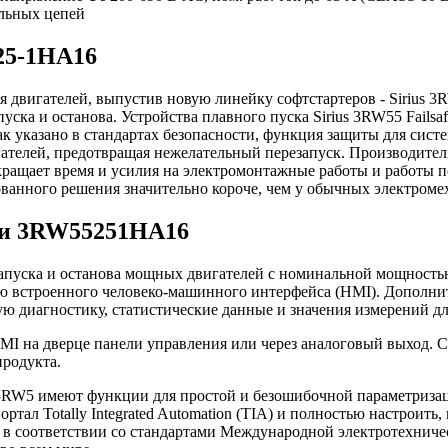
льных цепей
25-1HA16
я двигателей, выпустив новую линейку софтстартеров - Sirius 3
ка и останова. Устройства плавного пуска Sirius 3RW55 Failsaf
 указано в стандартах безопасности, функция защиты для систе
ателей, предотвращая нежелательный перезапуск. Производител
ращает время и усилия на электромонтажные работы и работы п
ванного решения значительно короче, чем у обычных электроме
ти 3RW55251HA16
 запуска и останова мощных двигателей с номинальной мощностью 
ью встроенного человеко-машинного интерфейса (HMI). Дополн
ю диагностику, статистические данные и значения измерений д
HMI на дверце панели управления или через аналоговый выход. 
продукта.
s 3RW5 имеют функции для простой и безошибочной параметризаци
ортал Totally Integrated Automation (TIA) и полностью настроит
, в соответствии со стандартами Международной электротехническ