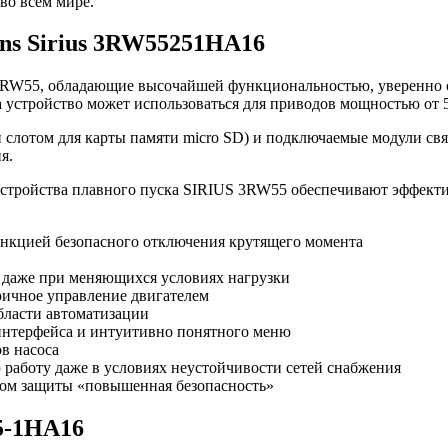
во всем мире.
ns Sirius 3RW55251HA16
3RW55, обладающие высочайшей функциональностью, уверенно с
стройство может использоваться для приводов мощностью от 5,5
слотом для карты памяти micro SD) и подключаемые модули свя
я.
стройства плавного пуска SIRIUS 3RW55 обеспечивают эффекти
функцией безопасного отключения крутящего момента
 даже при меняющихся условиях нагрузки
ичное управление двигателем
бласти автоматизации
интерфейса и интуитивно понятного меню
в насоса
 работу даже в условиях неустойчивости сетей снабжения
пом защиты «повышенная безопасность»
5-1HA16