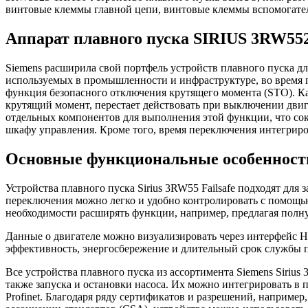
винтовые клеммы главной цепи, винтовые клеммы вспомогате
Аппарат плавного пуска SIRIUS 3RW55
Siemens расширила свой портфель устройств плавного пуска дл
используемых в промышленности и инфраструктуре, во время пус
функция безопасного отключения крутящего момента (STO). Как
крутящий момент, перестает действовать при выключении двиг
отдельных компонентов для выполнения этой функции, что сок
шкафу управления. Кроме того, время переключения интегриро
Основные функциональные особеннос
Устройства плавного пуска Sirius 3RW55 Failsafe подходят для
переключения можно легко и удобно контролировать с помощ
необходимости расширять функции, например, предлагая полну
Данные о двигателе можно визуализировать через интерфейс 
эффективность, энергосбережение и длительный срок службы 
Все устройства плавного пуска из ассортимента Siemens Siriu
также запуска и остановки насоса. Их можно интегрировать в п
Profinet. Благодаря ряду сертификатов и разрешений, например