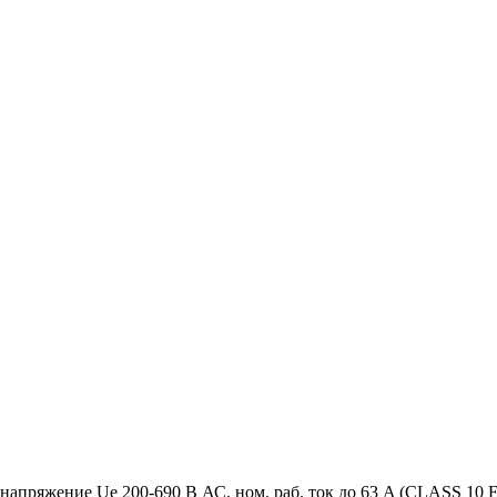
напряжение Ue 200-690 В АС, ном. раб. ток до 63 A (CLASS 10 