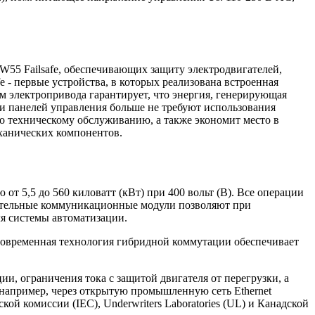
RW55 Failsafe, обеспечивающих защиту электродвигателей,
e - первые устройства, в которых реализована встроенная
м электропривода гарантирует, что энергия, генерирующая
и панелей управления больше не требуют использования
о техническому обслуживанию, а также экономит место в
ханических компонентов.
от 5,5 до 560 киловатт (кВт) при 400 вольт (В). Все операции
ительные коммуникационные модули позволяют при
ля системы автоматизации.
Современная технология гибридной коммутации обеспечивает
и, ограничения тока с защитой двигателя от перегрузки, а
ь, например, через открытую промышленную сеть Ethernet
ой комиссии (IEC), Underwriters Laboratories (UL) и Канадской