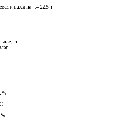
ред и назад на +/– 22,5°)
льное, m
алог
, %
 %
, %