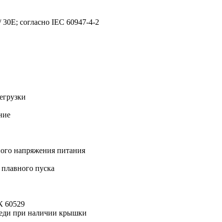
 30Е; согласно IEC 60947-4-2
егрузки
ние
ного напряжения питания
 плавного пуска
К 60529
реди при наличии крышки