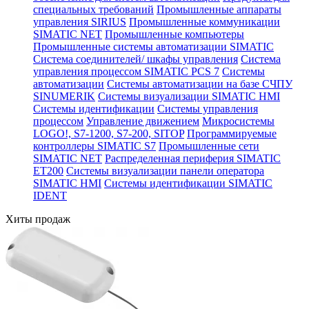
специальных требований
Промышленные аппараты
управления SIRIUS
Промышленные коммуникации
SIMATIC NET
Промышленные компьютеры
Промышленные системы автоматизации SIMATIC
Система соединителей/ шкафы управления
Система
управления процессом SIMATIC PCS 7
Системы
автоматизации
Системы автоматизации на базе СЧПУ
SINUMERIK
Системы визуализации SIMATIC HMI
Системы идентификации
Системы управления
процессом
Управление движением
Микросистемы
LOGO!, S7-1200, S7-200, SITOP
Программируемые
контроллеры SIMATIC S7
Промышленные сети
SIMATIC NET
Распределенная периферия SIMATIC
ET200
Системы визуализации панели оператора
SIMATIC HMI
Системы идентификации SIMATIC
IDENT
Хиты продаж