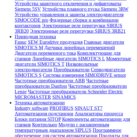
Устройства защитного отключения и дифавтоматы
Siemens 5SV
Устройства плавного пуска Siemens 3RW
Устройство управления и защиты электродвигателя
SIMOCODE pro
Фидерные сборки и комбинации
контакторов
Электронные реле перегрузки SIRIUS
3RB20
Электронные реле перегрузки SIRIUS 3RB21
Приводная техника
Fanuc
SEW Eurodrive продукция
Главные двигатели
SIMOTICS M
Датчики линейных перемещений
Двигатели переменного тока
Комплектующие для
станков
Линейные двигатели SIMOTICS L
Моментные
двигатели SIMOTICS T
Низковольтные
электродвигатели
Преобразователи
Серводвигатели
SIMOTICS S
Система измерения SIMODRIVE sensor
Частотные преобразователи ABB
Частотные
преобразователи Danfoss
Частотные преобразователи
Lenze
Частотные преобразователи Schneider Electric
MICROMASTER
SINAMICS
Техника автоматизации
Industry software
PROFIBUS
SINAUT ST7
Автоматизация подстанции
Анализаторы процесса
Блоки питания SITOP
Компоненты автоматизации для
станков
Контрольно
Модули с расширенным
температурным диапазоном SIPLUS
Программное
обеспечение для систем автоматизации
Продукты для