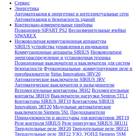
Сервис
Энергетика
Автоматизация в энергетике и интеллектуальные сети
Автоматизация и безопасность зданий
Контрольно-измерительные приборы
Позиционер SIPART PS2
Весоизмерительные ячейки
SIWAREX
Низковольтная коммутационная аппаратура
SIRIUS устройства управления и индикации
Коммутационные аппараты SIRIUS
Низковольтное
энергораспределение и установочная техника
Позиционные выключатели и выключатели для систем
безопасности
Функциональные, коммутирующие реле и
преобразователи
Sirius Innovations 3RV20
Автоматические выключатели SIRIUS 3RV
Автоматические выключатели и разъединители
Вспомогательные контакторы 3RH2
Вспомогательные
контакты 3RH19
Выключатели нагрузки Sentron 5TL1
Контакторы SIRIUS 3RT10
Контакторы SIRIUS
Innovations 3RT20
Модульные автоматические
выключатели Siemens 5SL
Предохранители
Принадлежности и аксессуары для контакторов 3RT19
Реле контроля SIRIUS
Реле перегрузки SIRIUS 3RU11
Твердотельные реле 3RF20
Твердотельные реле 3RF21
Твердотельные реле 3RF22
УЗО, УОПД Siemens 5SM