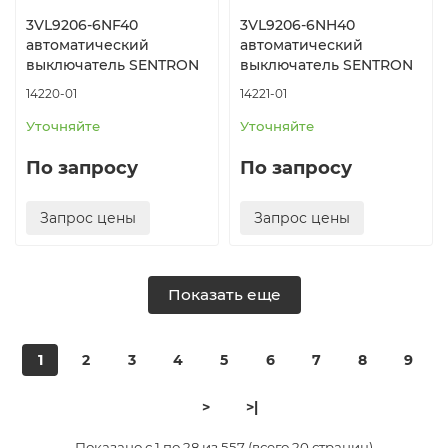
3VL9206-6NF40
3VL9206-6NH40
автоматический
автоматический
выключатель SENTRON
выключатель SENTRON
14220-01
14221-01
Уточняйте
Уточняйте
По запросу
По запросу
Запрос цены
Запрос цены
Показать еще
1
2
3
4
5
6
7
8
9
>
>|
Показано с 1 по 28 из 557 (всего 20 страниц)