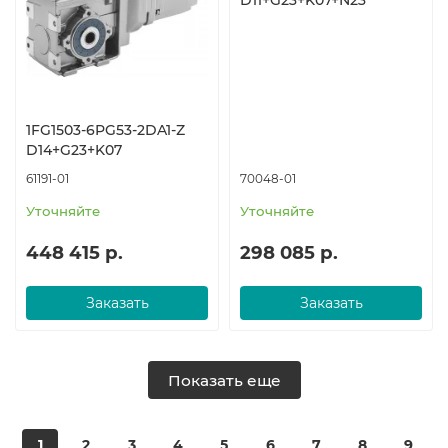
D11+G23+K07+N23
1FG1503-6PG53-2DA1-Z
D14+G23+K07
61191-01
70048-01
Уточняйте
Уточняйте
448 415 р.
298 085 р.
Заказать
Заказать
Показать еще
1
2
3
4
5
6
7
8
9