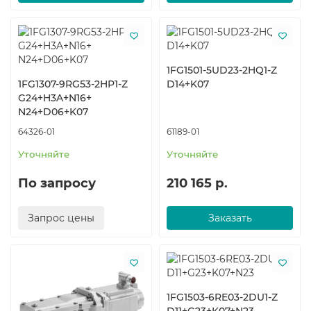
1FG1501-5UD23-2HQ1-Z
1FG1307-9RG53-2HP1-Z ​
D14+K07
G24+​H3A+​N16+​
N24+D06+K07
64326-01
61189-01
Уточняйте
Уточняйте
По запросу
210 165 р.
Запрос цены
Заказать
1FG1503-6RE03-2DU1-Z