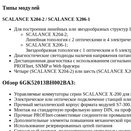
Типы модулей
SCALANCE X204-2 / SCALANCE X206-1
Для построения линейных или звездообразных структур Ind
SCALANCE X204-2;
Линейная топология с 2 оптическими и 4 электрич
SCALANCE X206-1;
Звездообразная топология с 1 оптическим и 6 элек
Диагностические светодиоды наличия напряжения питани
Дистанционная диагностика с использованием сигнально
PROFInet, SNMP и Web браузера
Четыре (SCALANCE X204-2) или шесть (SCALANCE X206-1)
Обзор 6GK52013BH002BA3:
Управляемые коммутаторы серии SCALANCE X-200 для пост
Электрическое или оптическое подключение станций или
Прочный металлический корпус формата модулей S7-300.
Монтаж на стандартную профильную шину DIN, на профи
Прочные PROFInet-совместимые соединители промышле
Дополнительные элементы повышения механической про
Использование резервированных цепей питания
Сигнальный контакт, диагностические светодиоды индик