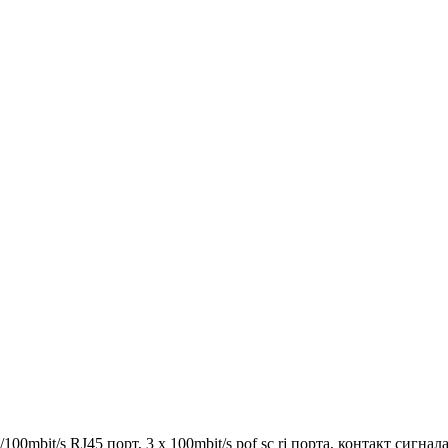
10/100mbit/s RJ45 порт, 3 x 100mbit/s pof sc rj порта, контакт си