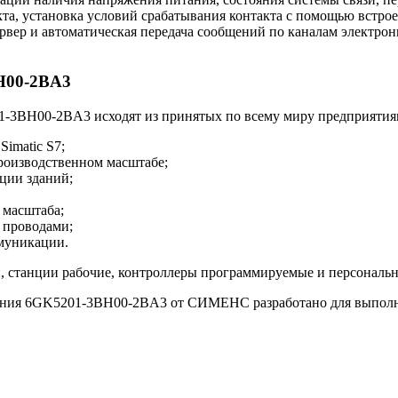
та, установка условий срабатывания контакта с помощью встр
рвер и автоматическая передача сообщений по каналам электро
H00-2BA3
BH00-2BA3 исходят из принятых по всему миру предприятиям
imatic S7;
роизводственном масштабе;
ции зданий;
о масштаба;
и проводами;
муникации.
и, станции рабочие, контроллеры программируемые и персональ
ия 6GK5201-3BH00-2BA3 от СИМЕНС разработано для выполнени