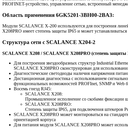
PROFINET-устройство, управление сетью, встроенный менеджер 
Область применения 6GK5201-3BH00-2BA3:
Модули SCALANCE X-200 используются для построения линейн
X208PRO имеет степень защиты IP65 и может устанавливаться 
Структура сети с SCALANCE X204-2
SCALANCE X208 / SCALANCE X208PRO (степень защиты I
Для построения звездообразных структур Industrial Ethern
SCALANCE X208PRO сконструирован для использования 
Диагностические светодиоды наличия напряжения питани
Дистанционная диагностика с использованием сигнально
функциональных возможностей PROFInet, SNMP и Web б
Восемь гнезд RJ45:
SCALANCE X208:
Промышленное исполнение со скобами фиксации штек
SCALANCE X208PRO:
Степень защиты IP65, для подключения штекеров Pu
SCALANCE X208PRO может монтироваться на стандартну
ориентацией корпуса
Для питания модуля SCALANCE X208PRO может использо