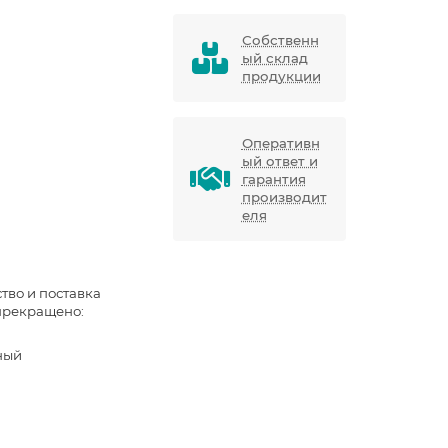
Собственн
ый склад
продукции
Оперативн
ый ответ и
гарантия
производит
еля
тво и поставка
прекращено:
ный