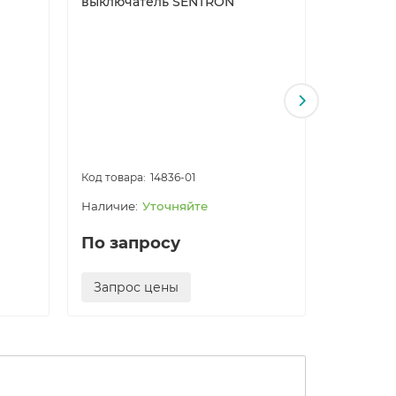
выключатель SENTRON
3VL9816
выключа
14836-01
Уточняйте
По запросу
По за
Запрос цены
Запро