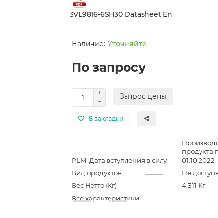
3VL9816-6SH30 Datasheet En
Уточняйте
По запросу
Запрос цены
В закладки
Производс
продукта 
PLM-Дата вступления в силу
01.10.2022
Вид продуктов
Не доступ
Вес Нетто (Кг)
4,311 Кг
Все характеристики