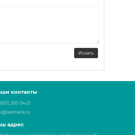
аши контакты
(831) 200-34-21
fo@isiemens.ru
аш адрес