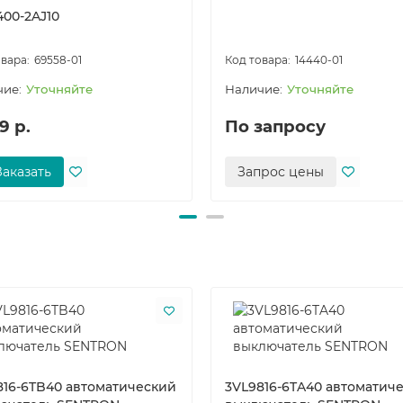
400-2AJ10
69558-01
14440-01
Уточняйте
Уточняйте
9 р.
По запросу
Заказать
Запрос цены
816-6TB40 автоматический
3VL9816-6TA40 автоматич