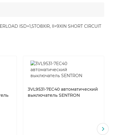
RLOAD ISD=1,5TO8XIR, II=9XIN SHORT CIRCUIT
3VL9531-7EC40 автоматический
3VL9320
тель
выключатель SENTRON
выключа