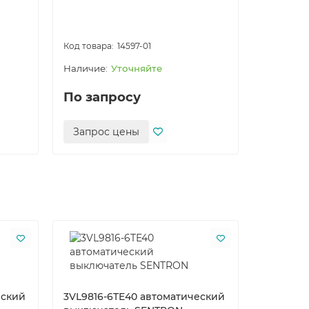
14597-01
Уточняйте
По запросу
По за
Запрос цены
Запро
еский
3VL9816-6TE40 автоматический