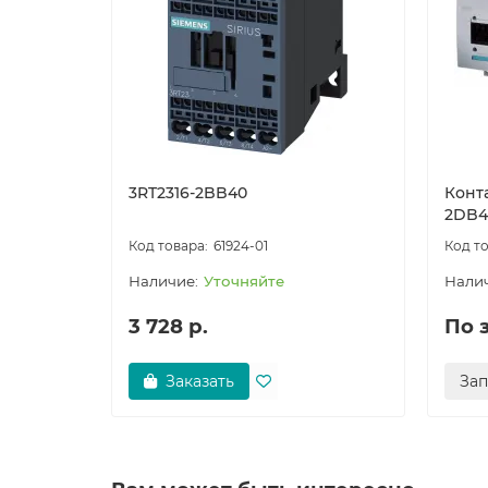
3RT2316-2BB40
Конт
2DB4
61924-01
Уточняйте
3 728 р.
По 
Заказать
За