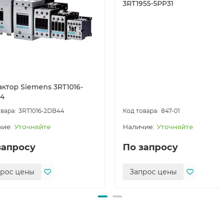
3RT1955-5PP31
актор Siemens 3RT1016-
4
3RT1016-2DB44
847-01
Уточняйте
Уточняйте
запросу
По запросу
прос цены
Запрос цены