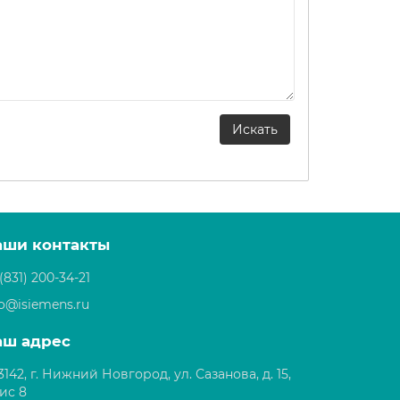
аши контакты
(831) 200-34-21
fo@isiemens.ru
аш адрес
3142, г. Нижний Новгород, ул. Сазанова, д. 15,
ис 8