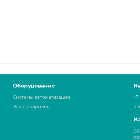
Оборудование
Н
Системы автоматизации
+7 
Электропривод
in
Н
60
оф