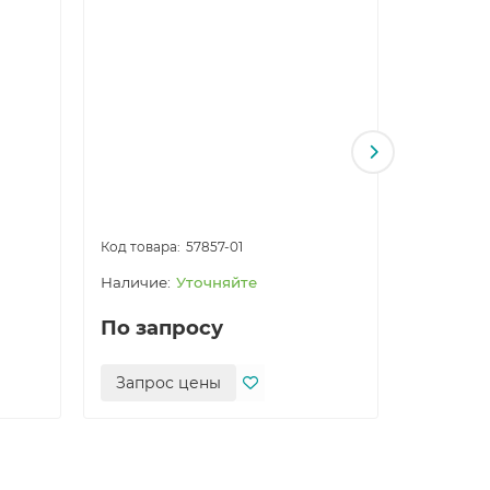
Контакто
1AK60
57857-01
Уточняйте
По запросу
19 014 
Запрос цены
Зака