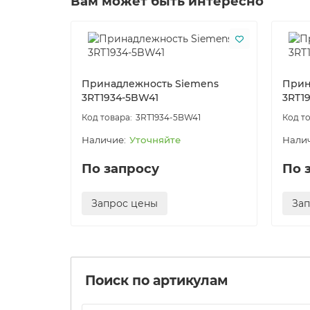
Вам может быть интересно
Принадлежность Siemens
Прин
3RT1934-5BW41
3RT1
3RT1934-5BW41
Уточняйте
По запросу
По 
Запрос цены
За
Поиск по артикулам