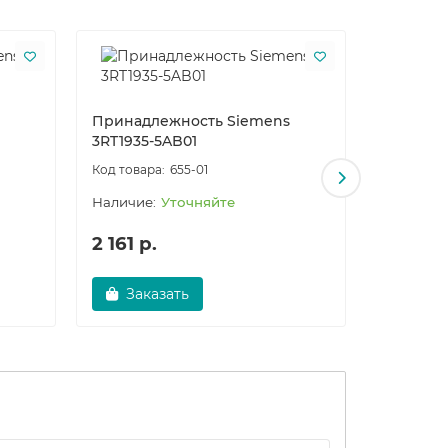
Принадлежность Siemens
Принадл
3RT1935-5AB01
3RT1935
655-01
Уточняйте
2 161 р.
По за
Заказать
Запро