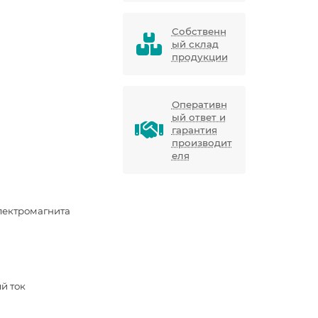
Собственн
ый склад
продукции
Оперативн
ый ответ и
гарантия
производит
еля
лектромагнита
й ток