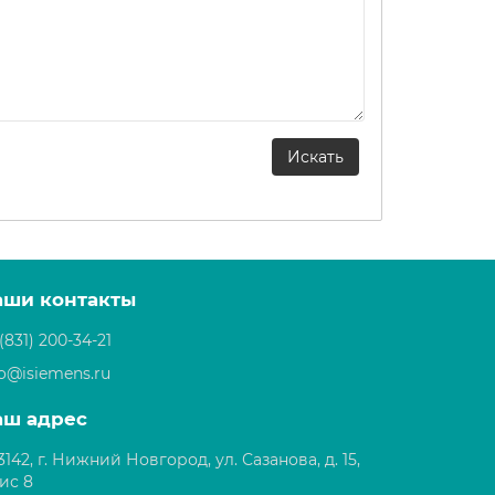
аши контакты
(831) 200-34-21
fo@isiemens.ru
аш адрес
3142, г. Нижний Новгород, ул. Сазанова, д. 15,
ис 8