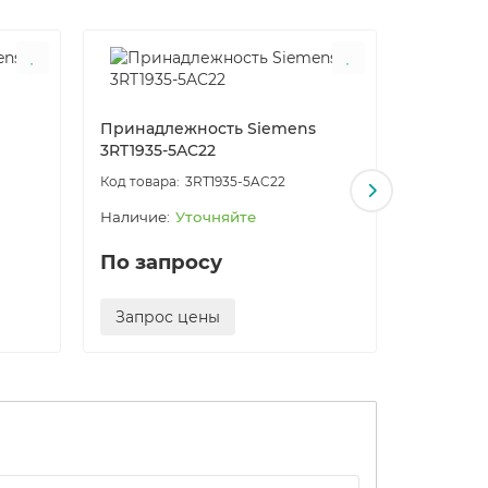
Принадлежность Siemens
Принадл
3RT1935-5AC22
3RT1935-
3RT1935-5AC22
Уточняйте
По запросу
По за
Запрос цены
Запро