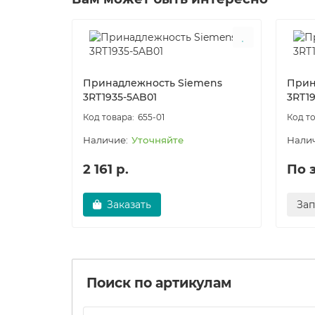
Принадлежность Siemens
Прин
3RT1935-5AB01
3RT1
655-01
Уточняйте
2 161 р.
По 
Заказать
За
Поиск по артикулам