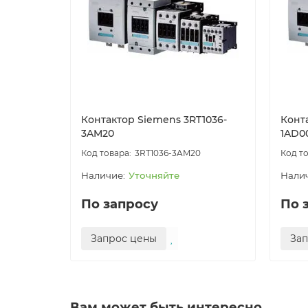
Контактор Siemens 3RT1036-
Конт
3AM20
1AD0
3RT1036-3AM20
Уточняйте
По запросу
По 
Запрос цены
За
Вам может быть интересно