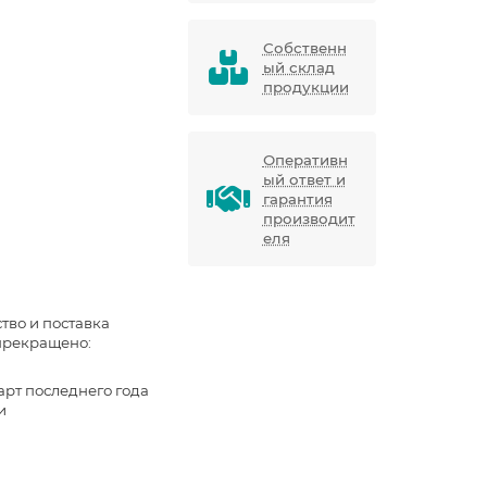
Собственн
ый склад
продукции
Оперативн
ый ответ и
гарантия
производит
еля
тво и поставка
прекращено:
арт последнего года
и