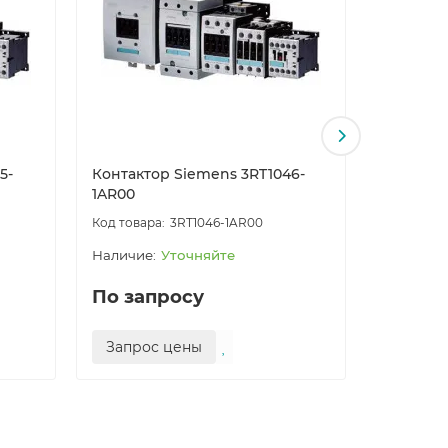
5-
Контактор Siemens 3RT1046-
Контакто
1AR00
1AR36
3RT1046-1AR00
Уточняйте
По запросу
По за
Запрос цены
Запро