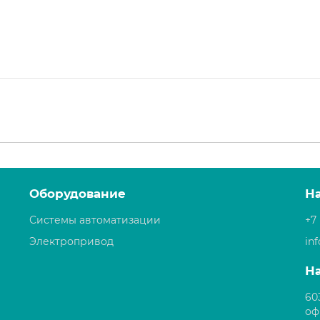
Оборудование
Н
Системы автоматизации
+7 
Электропривод
in
Н
60
оф