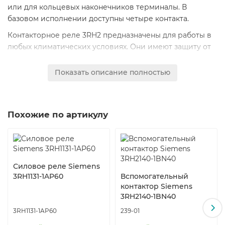
или для кольцевых наконечников терминалы. В
базовом исполнении доступны четыре контакта.
Контакторное реле 3RH2 предназначены для работы в
любых климатических условиях. Они имеют защиту от
прикосновения к токоведущим частям
согласно EN 50274. Устройства, имеющие терминалы
Показать описание полностью
для кольцевых наконечников имеют степень
защиты IP20, если комплектуются защитными
крышками терминалов.
Похожие по артикулу
Надежность контактов
Высокая стабильность работы контактов при низких
напряжениях и токах позволяет использовать их в
электронных цепях с токами >= 1 мА при напряжении 17
Силовое реле Siemens
В.
3RH1131-1AP60
Вспомогательный
контактор Siemens
Гашение перенапряжений
3RH2140-1BN40
RC элементы, варисторы, диоды или диодные сборки
3RH1131-1AP60
239-01
(комбинация диодов и диодов Zener) могут