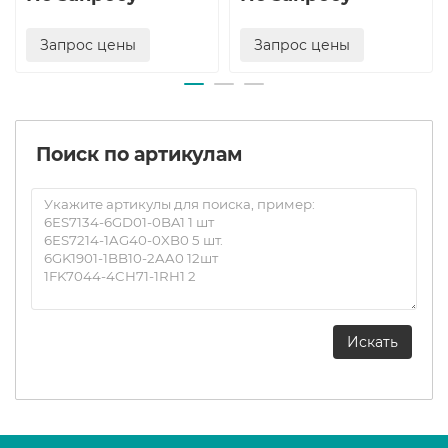
согласно EN 50011, с идентификационным номером 40E,
может быть расширено от 80E до 44E блоками
Запрос цены
Запрос цены
вспомогательных выключателей для получения
контакторного реле с 8 контактами согласно EN 50011.
Идентификационные номера от 80E до 44E на блоках
вспомогательных контактов соответствуют
комплектному контактору. Эти блоки вспомогательных
Поиск по артикулам
контактов (3RH29 11–1GA..) не могут комбинироваться с
контакторными реле, имеющими идентификационные
номера 31E и 22E; они имеют механическое
кодирование.