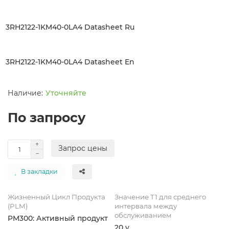
3RH2122-1KM40-0LA4 Datasheet Ru
3RH2122-1KM40-0LA4 Datasheet En
Уточняйте
По запросу
Запрос цены
В закладки
Жизненный Цикл Продукта
Значение Т1 для среднего
(PLM)
интервала между
обслуживанием
PM300: Активный продукт
20 y