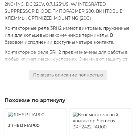
2NC+1NC, DC 220V, 0.7..1.25*US, W/ INTEGRATED
SUPPRESSOR DIODE, ТИПОРАЗМЕР S00, ВИНТОВЫЕ
КЛЕММЫ, OPTIMIZED MOUNTING (20G)
Контакторные реле 3RH2 имеют винтовые, пружинные
или для кольцевых наконечников терминалы. В
базовом исполнении доступны четыре контакта.
Контакторное реле 3RH2 предназначены для работы в
любых климатических условиях. Они имеют защиту от
прикосновения к токоведущим частям
согласно EN 50274. Устройства, имеющие терминалы
Показать описание полностью
для кольцевых наконечников имеют степень
защиты IP20, если комплектуются защитными
крышками терминалов.
Похожие по артикулу
Надежность контактов
Высокая стабильность работы контактов при низких
напряжениях и токах позволяет использовать их в
3RH6131-1AP00
электронных цепях с токами >= 1 мА при напряжении 17