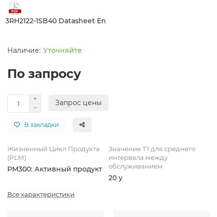
3RH2122-1SB40 Datasheet En
Уточняйте
По запросу
Запрос цены
В закладки
Жизненный Цикл Продукта
Значение Т1 для среднего
(PLM)
интервала между
обслуживанием
PM300: Активный продукт
20 y
Все характеристики