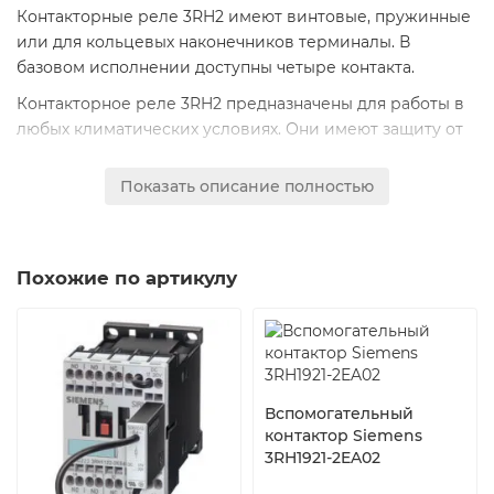
Контакторные реле 3RH2 имеют винтовые, пружинные
или для кольцевых наконечников терминалы. В
базовом исполнении доступны четыре контакта.
Контакторное реле 3RH2 предназначены для работы в
любых климатических условиях. Они имеют защиту от
прикосновения к токоведущим частям
согласно EN 50274. Устройства, имеющие терминалы
Показать описание полностью
для кольцевых наконечников имеют степень
защиты IP20, если комплектуются защитными
крышками терминалов.
Похожие по артикулу
Надежность контактов
Высокая стабильность работы контактов при низких
напряжениях и токах позволяет использовать их в
электронных цепях с токами >= 1 мА при напряжении 17
В.
Вспомогательный
контактор Siemens
Гашение перенапряжений
3RH1921-2EA02
RC элементы, варисторы, диоды или диодные сборки