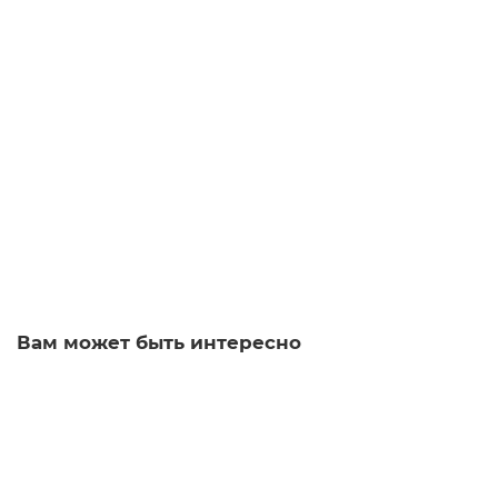
Siemens 6XV1821-0BN10 Стандартный кабель IE TP
Корд
7282-01
Уточняйте
1 р.
Заказать
Вам может быть интересно
Siemens 6XV1801-5DN15 Оптический кабель IE FO Cord