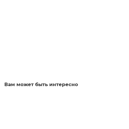
6GK1711-1EW18-0AA0
19839-01
Уточняйте
60 705 р.
Заказать
Вам может быть интересно
Siemens 6GK1901-0DM40-2AA5 Стандартный кабель IE
TP Корд