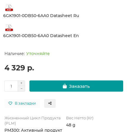
6GK1901-0DB50-6AA0 Datasheet Ru
6GK1901-0DB50-6AA0 Datasheet En
Уточняйте
4 329 р.
Заказать
В закладки
Жизненный Цикл Продукта
Вес Нетто (Кг)
(PLM)
48 g
PM300: Активный продукт