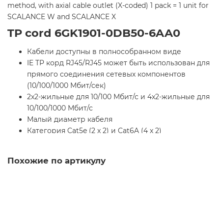
method, with axial cable outlet (X-coded) 1 pack = 1 unit for
SCALANCE W and SCALANCE X
TP cord 6GK1901-0DB50-6AA0
Кабели доступны в полнособранном виде
IE TP корд RJ45/RJ45 может быть использован для
прямого соединения сетевых компонентов
(10/100/1000 Mбит/сек)
2x2-жильные для 10/100 Мбит/с и 4x2-жильные для
10/100/1000 Мбит/с
Малый диаметр кабеля
Категория Cat5e (2 x 2) и Cat6A (4 x 2)
международных кабельных стандартов ISO / IEC
11801 и EN 50173
Похожие по артикулу
Основные функциональные
особенности 6GK19010DB506AA0
Гибкость кабеля обеспечивает простую установку,
например, в шкафу управления или для подключения