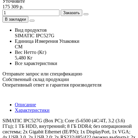
Уточняйте
175 309 р.
Заказать
В закладки
Вид продуктов
SIMATIC IPC527G
Единица Измерения Упаковки
CM
Вес Нетто (Кг)
5,480 Кг
Все характеристики
Отправьте запрос или спецификацию
Собственный склад продукции
Оперативный ответ и гарантия производителя
Описание
Характеристики
SIMATIC IPC527G (Box PC); Core i5-6500 (4C/4T, 3.2 (3.6)
ГГц); 1 ТБ HDD, внутренний; 8 ГБ DDR4; без операционной
системы; 2x Gigabit Ethernet (IE/PN); 1x DisplayPort, 1x VGA;
4x USB 3.0, 2x USB 2.0; 2x RS232/485/422 (можно выбрать); 2x