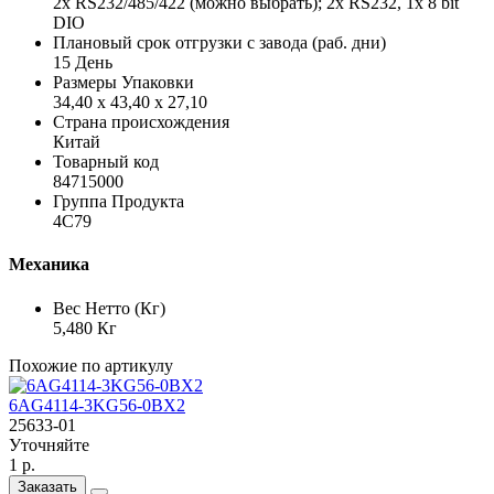
2x RS232/485/422 (можно выбрать); 2x RS232, 1x 8 bit
DIO
Плановый срок отгрузки с завода (раб. дни)
15 День
Размеры Упаковки
34,40 x 43,40 x 27,10
Страна происхождения
Китай
Товарный код
84715000
Группа Продукта
4C79
Механика
Вес Нетто (Кг)
5,480 Кг
Похожие по артикулу
6AG4114-3KG56-0BX2
25633-01
Уточняйте
1 р.
Заказать