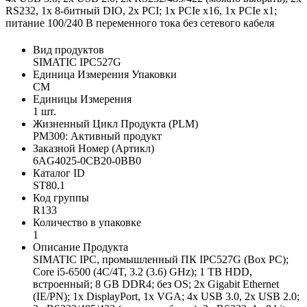
RS232, 1x 8-битный DIO, 2x PCI; 1x PCIe x16, 1x PCIe x1;
питание 100/240 В переменного тока без сетевого кабеля
Вид продуктов
SIMATIC IPC527G
Единица Измерения Упаковки
CM
Единицы Измерения
1 шт.
Жизненный Цикл Продукта (PLM)
PM300: Активный продукт
Заказной Номер (Артикл)
6AG4025-0CB20-0BB0
Каталог ID
ST80.1
Код группы
R133
Количество в упаковке
1
Описание Продукта
SIMATIC IPC, промышленный ПК IPC527G (Box PC);
Core i5-6500 (4C/4T, 3.2 (3.6) GHz); 1 TB HDD,
встроенный; 8 GB DDR4; без OS; 2x Gigabit Ethernet
(IE/PN); 1x DisplayPort, 1x VGA; 4x USB 3.0, 2x USB 2.0;