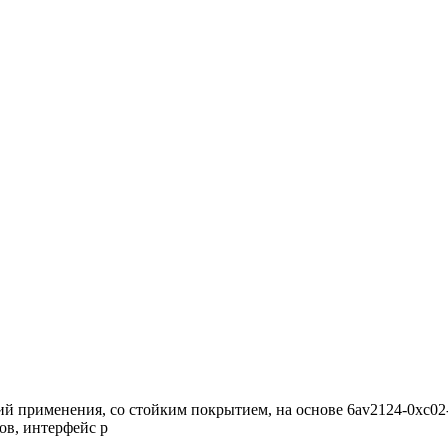
вий применения, со стойким покрытием, на основе 6av2124-0xc02-
ов, интерфейс p