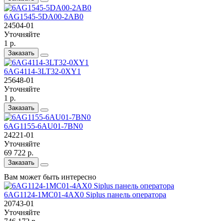
6AG1545-5DA00-2AB0
24504-01
Уточняйте
1 р.
Заказать
6AG4114-3LT32-0XY1
25648-01
Уточняйте
1 р.
Заказать
6AG1155-6AU01-7BN0
24221-01
Уточняйте
69 722 р.
Заказать
Вам может быть интересно
6AG1124-1MC01-4AX0 Siplus панель оператора
20743-01
Уточняйте