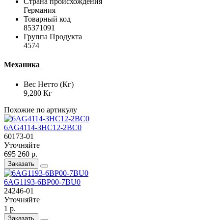
Страна происхождения
Германия
Товарный код
85371091
Группа Продукта
4574
Механика
Вес Нетто (Кг)
9,280 Кг
Похожие по артикулу
6AG4114-3HC12-2BC0
60173-01
Уточняйте
695 260 р.
Заказать
6AG1193-6BP00-7BU0
24246-01
Уточняйте
1 р.
Заказать