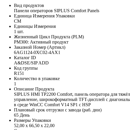
Вид продуктов
Панели операторов SIPLUS Comfort Panels
Единица Измерения Упаковки
CM
Единицы Измерения
1 шт.
Жизненный Цикл Продукта (PLM)
PM300: Активный продукт
Заказной Номер (Артикл)
6AG1124-0XC02-4AX1
Каталог ID
A&DSE/SIP ADD
Код группы
R151
Количество в упаковке
1
Описание Продукта
SIPLUS HMI TP2200 Comfort, панель оператора для тяжёл
управление, широкоформатный TFT-дисплей с диагональю 
в среде WinCC Comfort V14 SP1 с HSP
Плановый срок отгрузки с завода (раб. дни)
65 День
Размеры Упаковки
52,00 x 66,50 x 22,00