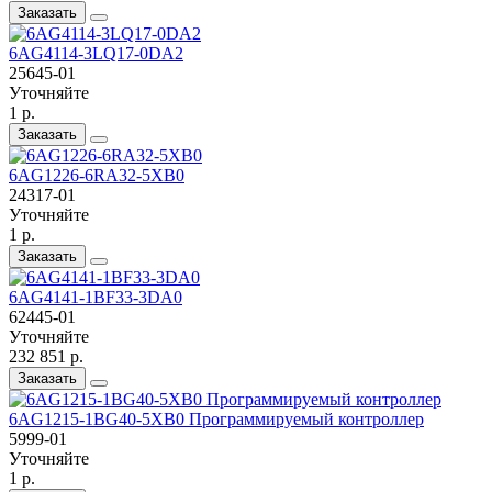
Заказать
6AG4114-3LQ17-0DA2
25645-01
Уточняйте
1 р.
Заказать
6AG1226-6RA32-5XB0
24317-01
Уточняйте
1 р.
Заказать
6AG4141-1BF33-3DA0
62445-01
Уточняйте
232 851 р.
Заказать
6AG1215-1BG40-5XB0 Программируемый контроллер
5999-01
Уточняйте
1 р.