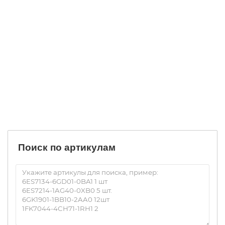
Siemens 3RW4076-6BB35 Устройство плавного пуска
3RW4076-6BB35
Уточняйте
1 р.
Заказать
Поиск по артикулам