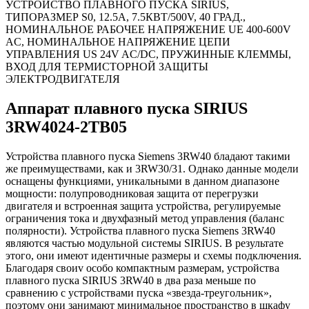
УСТРОЙСТВО ПЛАВНОГО ПУСКА SIRIUS,
ТИПОРАЗМЕР S0, 12.5A, 7.5КВТ/500V, 40 ГРАД.,
НОМИНАЛЬНОЕ РАБОЧЕЕ НАПРЯЖЕНИЕ UE 400-600V
AC, НОМИНАЛЬНОЕ НАПРЯЖЕНИЕ ЦЕПИ
УПРАВЛЕНИЯ US 24V AC/DC, ПРУЖИННЫЕ КЛЕММЫ,
ВХОД ДЛЯ ТЕРМИСТОРНОЙ ЗАЩИТЫ
ЭЛЕКТРОДВИГАТЕЛЯ
Аппарат плавного пуска SIRIUS
3RW4024-2TB05
Устройства плавного пуска Siemens 3RW40 бладают такими
же преимуществами, как и 3RW30/31. Однако данные модели
оснащены функциями, уникальными в данном диапазоне
мощности: полупроводниковая защита от перегрузки
двигателя и встроенная защита устройства, регулируемые
ограничения тока и двухфазный метод управления (баланс
полярности). Устройства плавного пуска Siemens 3RW40
являются частью модульной системы SIRIUS. В результате
этого, они имеют идентичные размеры и схемы подключения.
Благодаря своиv особо компактным размерам, устройства
плавного пуска SIRIUS 3RW40 в два раза меньше по
сравнению с устройствами пуска «звезда-треугольник»,
поэтому они занимают минимальное пространство в шкафу