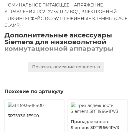
НОМИНАЛЬНОЕ ПИТАЮЩЕЕ НАПРЯЖЕНИЕ
УПРАВЛЕНИЯ UC21-27,3V ПРИВОД: ЭЛЕКТРОННЫЙ
ПЛК-ИНТЕРФЕЙС DC24V ПРУЖИННЫЕ КЛЕММЫ (CAGE
CLAMP)
Дополнительные аксессуары
Siemens для низковольтной
коммутационной аппаратуры
Дополнительные аксессуары для контакторов и
вспомогательных контакторов Сименс находят
Показать описание полностью
широкое применение в системах автоматического
управления. Имеются варисторы, RC-цепочки,
подавители помех и многое другое.
Похожие по артикулу
3RT5936-1ES00
Принадлежность
Siemens 3RT1966-1PV3