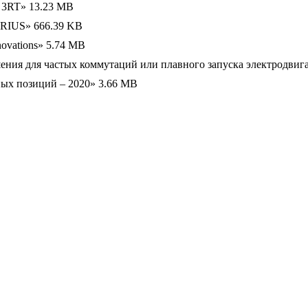
s 3RT»
13.23 MB
IRIUS»
666.39 KB
ovations»
5.74 MB
шения для частых коммутаций или плавного запуска электродвиг
ных позиций – 2020»
3.66 MB