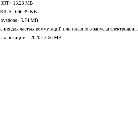
s 3RT»
13.23 MB
IRIUS»
666.39 KB
ovations»
5.74 MB
шения для частых коммутаций или плавного запуска электродвиг
ных позиций – 2020»
3.66 MB