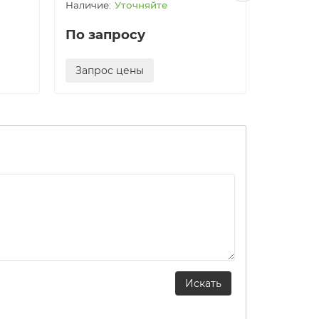
Уточняйте
По запросу
По за
Запрос цены
Запро