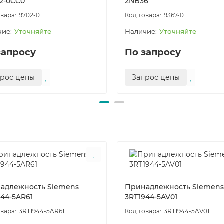
2-0CC0
2NB36
9702-01
9367-01
Уточняйте
Уточняйте
запросу
По запросу
прос цены
Запрос цены
адлежность Siemens
Принадлежность Siemens
944-5AR61
3RT1944-5AV01
3RT1944-5AR61
3RT1944-5AV01