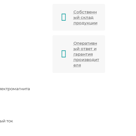
Собственн
ый склад
продукции
Оперативн
ый ответ и
гарантия
производит
еля
лектромагнита
ый ток