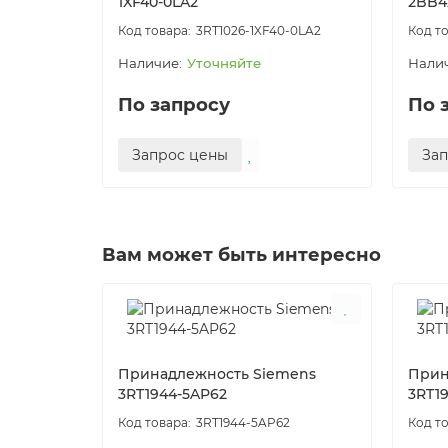
1XF40-0LA2
2BB4
3RT1026-1XF40-0LA2
Уточняйте
По запросу
По 
Запрос цены
За
Вам может быть интересно
Принадлежность Siemens
Прин
3RT1944-5AP62
3RT1
3RT1944-5AP62