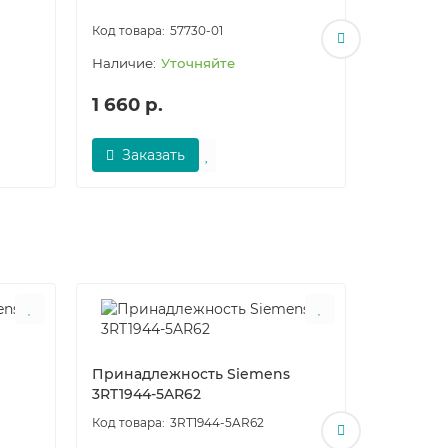
2BB42-1
57730-01
Уточняйте
1 660 р.
По за
Заказать
Запро
Принадлежность Siemens
Принадл
3RT1944-5AR62
3RT1944
3RT1944-5AR62