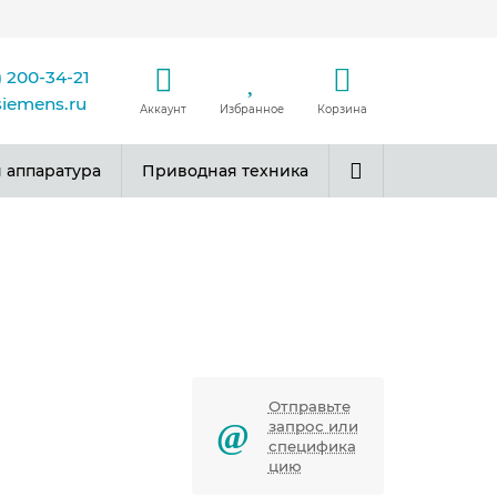
) 200-34-21
siemens.ru
Аккаунт
Избранное
Корзина
 аппаратура
Приводная техника
Отправьте
запрос или
специфика
цию