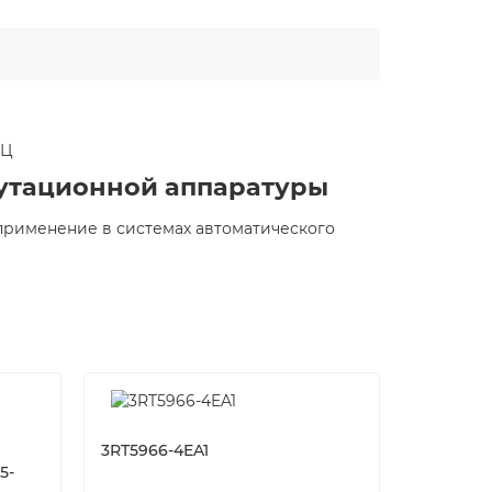
ГЦ
мутационной аппаратуры
применение в системах автоматического
3RT5966-4EA1
5-
Контакто