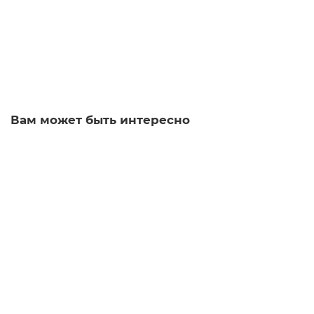
Уточняйте
29 502 р.
Заказать
Вам может быть интересно
Принадлежность Siemens 3RT1936-7A
3RT1936-7A
Уточняйте
1 р.
Заказать