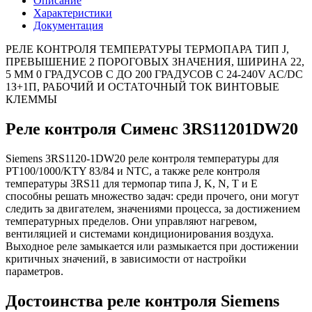
Описание
Характеристики
Документация
РЕЛЕ КОНТРОЛЯ ТЕМПЕРАТУРЫ ТЕРМОПАРА ТИП J,
ПРЕВЫШЕНИЕ 2 ПОРОГОВЫХ ЗНАЧЕНИЯ, ШИРИНА 22,
5 MM 0 ГРАДУСОВ C ДО 200 ГРАДУСОВ C 24-240V AC/DC
1З+1П, РАБОЧИЙ И ОСТАТОЧНЫЙ ТОК ВИНТОВЫЕ
КЛЕММЫ
Реле контроля Сименс 3RS11201DW20
Siemens 3RS1120-1DW20 реле контроля температуры для
PT100/1000/KTY 83/84 и NTC, а также реле контроля
температуры 3RS11 для термопар типа J, K, N, T и E
способны решать множество задач: среди прочего, они могут
следить за двигателем, значениями процесса, за достижением
температурных пределов. Они управляют нагревом,
вентиляцией и системами кондиционирования воздуха.
Выходное реле замыкается или размыкается при достижении
критичных значений, в зависимости от настройки
параметров.
Достоинства реле контроля Siemens