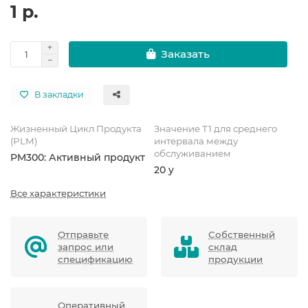
1 р.
Заказать
В закладки
Жизненный Цикл Продукта
Значение Т1 для среднего
(PLM)
интервала между
обслуживанием
PM300: Активный продукт
20 y
Все характеристики
Отправьте
Собственный
запрос или
склад
спецификацию
продукции
Оперативный