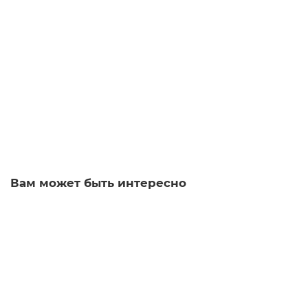
Вспомогательный контактор Siemens 3RH2131-2HB40
188-01
Уточняйте
1 р.
Заказать
Вам может быть интересно
Вспомогательный контактор Siemens 3RH2344-1AK20-
0KA0
339-01