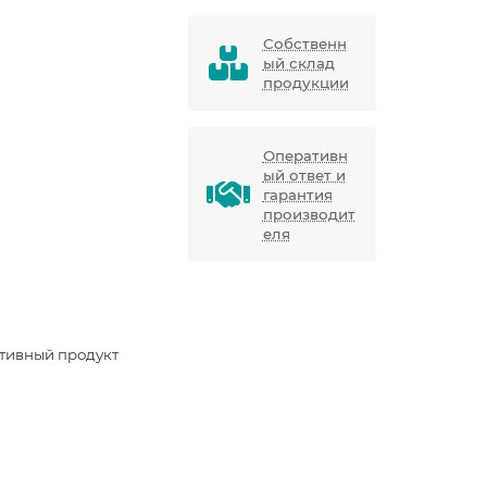
Собственн
ый склад
продукции
Оперативн
ый ответ и
гарантия
производит
еля
тивный продукт