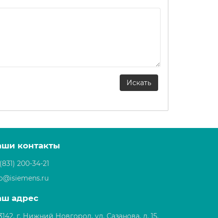
аши контакты
(831) 200-34-21
fo@isiemens.ru
аш адрес
3142, г. Нижний Новгород, ул. Сазанова, д. 15,