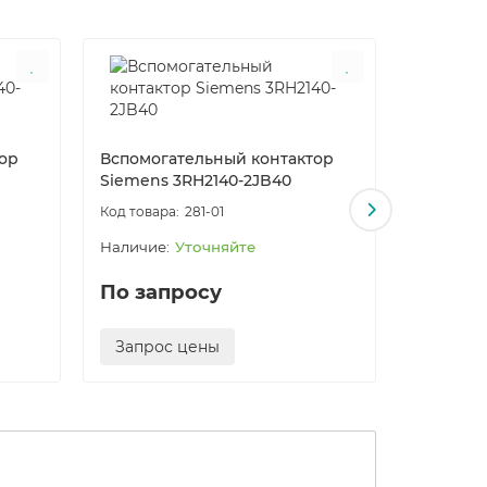
ор
Вспомогательный контактор
Вспомог
Siemens 3RH2140-2JB40
Siemens
281-01
Уточняйте
По запросу
По за
Запрос цены
Запро