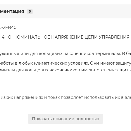
ментация
5
0-2FB40
 4НО, НОМИНАЛЬНОЕ НАПРЯЖЕНИЕ ЦЕПИ УПРАВЛЕНИЯ 2
ужинные или для кольцевых наконечников терминалы. В ба
работы в любых климатических условиях. Они имеют защиту
рминалы для кольцевых наконечников имеют степень защиты
изких напряжениях и токах позволяет использовать их в эл
Показать описание полностью
сборки (комбинация диодов и диодов Zener) могут устана