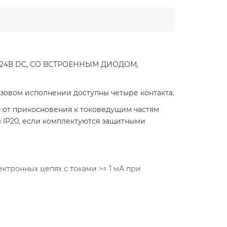
4В DC, СО ВСТРОЕННЫМ ДИОДОМ,
зовом исполнении доступны четыре контакта.
 от прикосновения к токоведущим частям
 IP20, если комплектуются защитными
ектронных цепях с токами >= 1 мА при
вливаться на фронтальной поверхности