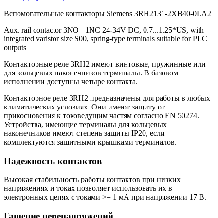
Вспомогательные контакторы Siemens 3RH2131-2XB40-0LA2
Aux. rail contactor 3NO +1NC 24-34V DC, 0.7...1.25*US, with
integrated varistor size S00, spring-type terminals suitable for PLC
outputs
Контакторные реле 3RH2 имеют винтовые, пружинные или
для кольцевых наконечников терминалы. В базовом
исполнении доступны четыре контакта.
Контакторное реле 3RH2 предназначены для работы в любых
климатических условиях. Они имеют защиту от
прикосновения к токоведущим частям согласно EN 50274.
Устройства, имеющие терминалы для кольцевых
наконечников имеют степень защиты IP20, если
комплектуются защитными крышками терминалов.
Надежность контактов
Высокая стабильность работы контактов при низких
напряжениях и токах позволяет использовать их в
электронных цепях с токами >= 1 мА при напряжении 17 В.
Гашение перенапряжений