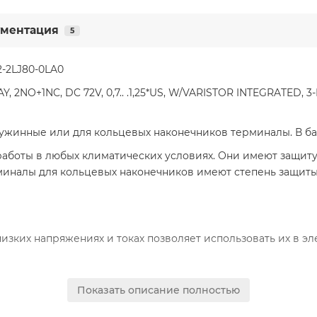
ментация
5
-2LJ80-0LA0
O+1NC, DC 72V, 0,7.. .1,25*US, W/VARISTOR INTEGRATED, 
ужинные или для кольцевых наконечников терминалы. В ба
работы в любых климатических условиях. Они имеют защиту
рминалы для кольцевых наконечников имеют степень защиты
изких напряжениях и токах позволяет использовать их в эл
Показать описание полностью
сборки (комбинация диодов и диодов Zener) могут устана