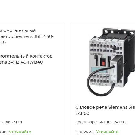
ний при отключении катушки. Втычной разъем устройства 
ателей (контактов)
ены до четырех дополнительных контактов путем установк
росто защелкиваться на фронтальной поверхности контакт
 предназначенный для его демонтажа.
могательный контактор
ens 3RH2140-1WB40
гласно EN 50011, с идентификационным номером 40E, може
 контакторного реле с 8 контактами согласно EN 50011. И
уют комплектному контактору. Эти блоки вспомогательных ко
ющими идентификационные номера 31E и 22E; они имеют м
Силовое реле Siemens 3RH
2AP00
251-01
3RH1131-2AP00
Уточняйте
Уточняйте