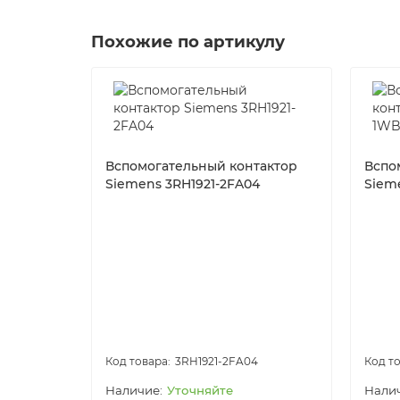
контакторных реле для гашения перенапряже
определяющую полярность подключения.
Похожие по артикулу
Блоки вспомогательных выключ
Контакторные реле 3RH2 могут иметь расшир
выключателей.
Блок вспомогательных выключателей может п
имеет рычажок, расположенный посередине и
Вспомогательный контактор
Вспо
Siemens 3RH1921-2FA04
Siem
Контакторное реле с четырьмя контактами со
вспомогательных выключателей для получения
блоках вспомогательных контактов соответств
комбинироваться с контакторными реле, име
3RH1921-2FA04
Уточняйте