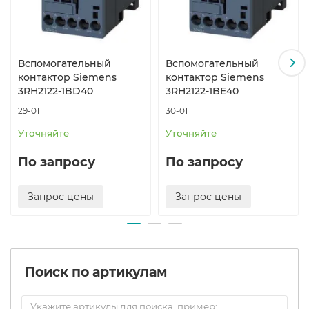
вспомогательных контактов соответствуют
комплектному контактору. Эти блоки вспомогательных
контактов (3RH29 11–1GA..) не могут комбинироваться с
контакторными реле, имеющими идентификационные
Вспомогательный
Вспомогательный
номера 31E и 22E; они имеют механическое
контактор Siemens
контактор Siemens
кодирование.
3RH2122-1BD40
3RH2122-1BE40
29-01
30-01
Уточняйте
Уточняйте
По запросу
По запросу
Запрос цены
Запрос цены
Поиск по артикулам