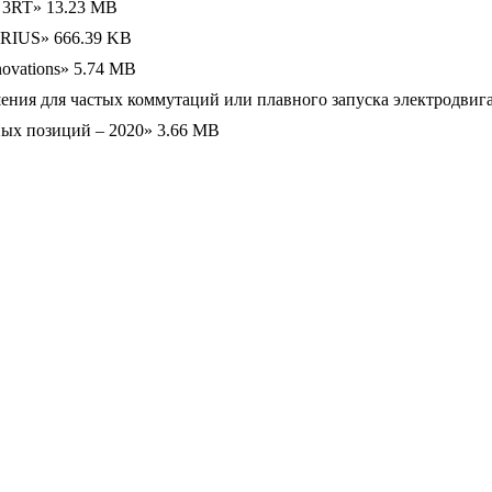
s 3RT»
13.23 MB
IRIUS»
666.39 KB
ovations»
5.74 MB
шения для частых коммутаций или плавного запуска электродвиг
ных позиций – 2020»
3.66 MB