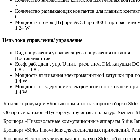
3
Количество размыкающих контактов для главных контак
0
Мощность потерь [Вт] при AC-3 при 400 В при расчетном
1,24 W
Цепь тока управления/ управление
Вид напряжения управляющего напряжения питания
Постоянный ток
Коэф. раб. диап., упр. U пит., расч. знач. ЭМ. катушки DC
0,85 ... 1,85
Мощность втягивания электромагнитной катушки при по
1,4 W
Мощность на удержание электромагнитной катушки при 
1,4 W
Каталог продукции «Контакторы и контакторные сборки Siriu
Обзорный каталог «Пускорегулирующая аппаратура Siemens S
Брошюра «Низковольтные коммутационные аппараты Sirius Inn
Брошюра «Sirius Innovations для специальных применений. Ре
Брошюра «Пускорегулирующая аппаратура Sirius: обзор основ