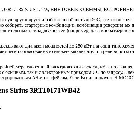
 DC, 0.85..1.85 X US 1.4 W, ВИНТОВЫЕ КЛЕММЫ, ВСТРОЕН
отную друг к другу и работоспособность до 60С, все это делае
гко собирать стартерные комбинации, комбинации реверсивных п
нительных принадлежностей (например, для типоразмеров конт
ерекрывают диапазон мощностей до 250 кВт (на один типоразме
анически согласованные силовые выключатели и реле защиты от
райней мере удвоенный электрический срок службы, по сравн
ак с обычным, так и с электронным приводом UC по запросу. Эле
интегрированным AS-интерфейсом. Если Вы используете SIMOC
ns Sirius 3RT10171WB42
В