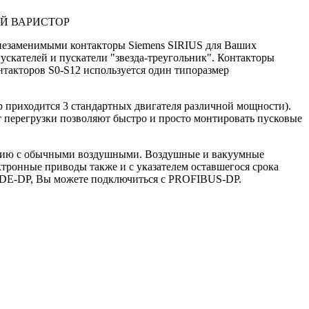
НЫЙ ВАРИСТОР
т незаменимыми контакторы Siemens SIRIUS для Ваших
ускателей и пускатели "звезда-треугольник". Контакторы
акторов S0-S12 используется один типоразмер
р приходится 3 стандартных двигателя различной мощности).
 перегрузки позволяют быстро и просто монтировать пусковые
ению с обычными воздушными. Воздушные и вакуумные
ктронные приводы также и с указателем оставшегося срока
ODE-DP, Вы можете подключиться с PROFIBUS-DP.