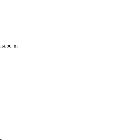
льное, m
ов