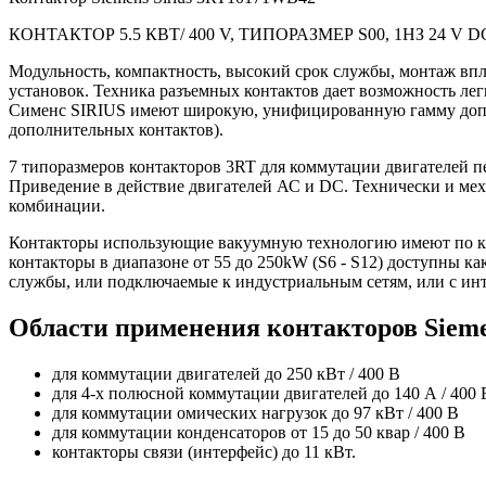
КОНТАКТОР 5.5 КВТ/ 400 V, ТИПОРАЗМЕР S00, 1НЗ 24 V
Модульность, компактность, высокий срок службы, монтаж впл
установок. Техника разъемных контактов дает возможность ле
Сименс SIRIUS имеют широкую, унифицированную гамму допол
дополнительных контактов).
7 типоразмеров контакторов 3RT для коммутации двигателей п
Приведение в действие двигателей АС и DC. Технически и мех
комбинации.
Контакторы использующие вакуумную технологию имеют по к
контакторы в диапазоне от 55 до 250kW (S6 - S12) доступны к
службы, или подключаемые к индустриальным сетям, или с 
Области применения контакторов Sieme
для коммутации двигателей до 250 кВт / 400 В
для 4-х полюсной коммутации двигателей до 140 А / 400 
для коммутации омических нагрузок до 97 кВт / 400 В
для коммутации конденсаторов от 15 до 50 квар / 400 В
контакторы связи (интерфейс) до 11 кВт.