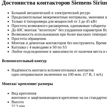
Достоинства контакторов Siemens Siri
Большой механический и электрический ресурс
Продолжительные межремонтные интервалы, экономия зат
Только 4 типоразмера для мощностей от 3 до 45 кВт
Простота возможного расширения, одинаковые габариты
До 60С монтаж "вплотную" без ухудшения параметров Вс
Возможность использования при более высоких температ
Простота обращения.
Монтаж и демонтаж контакторов без инструмента. Время
Катушка с 4 выводами в S0 по S3
Любое подсоединение в зависимости от наличия места и 
Вспомогательный контур
Надёжность контакта вспомогательных контактов
одно неправильное включение на 100 млн. (17 В, 1 мА)
Монтаж/ крепление/ размеры
Вид крепления
винтовое и защёлкивающееся крепление на на стандартн
Высота
57,5 mm