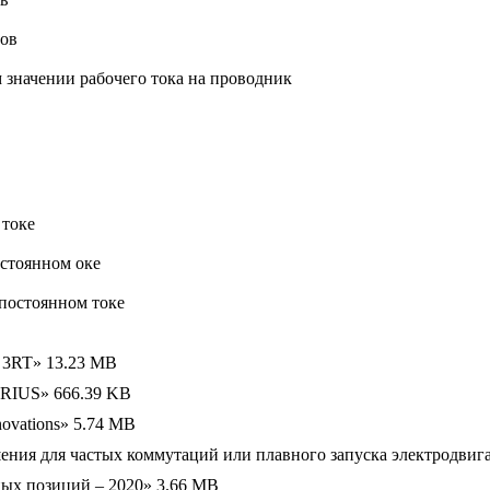
тов
 значении рабочего тока на проводник
 токе
стоянном оке
постоянном токе
s 3RT»
13.23 MB
IRIUS»
666.39 KB
ovations»
5.74 MB
шения для частых коммутаций или плавного запуска электродвиг
ных позиций – 2020»
3.66 MB