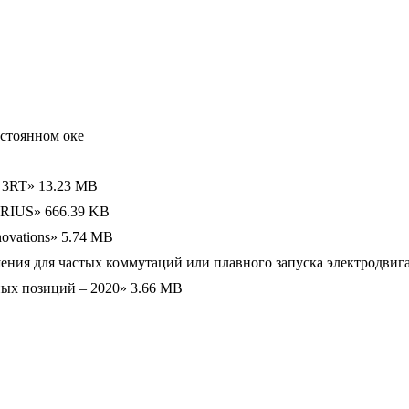
стоянном оке
s 3RT»
13.23 MB
IRIUS»
666.39 KB
ovations»
5.74 MB
шения для частых коммутаций или плавного запуска электродвиг
ных позиций – 2020»
3.66 MB