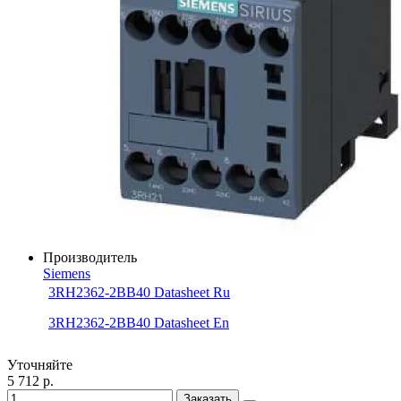
Производитель
Siemens
3RH2362-2BB40 Datasheet Ru
3RH2362-2BB40 Datasheet En
Уточняйте
5 712 р.
Заказать