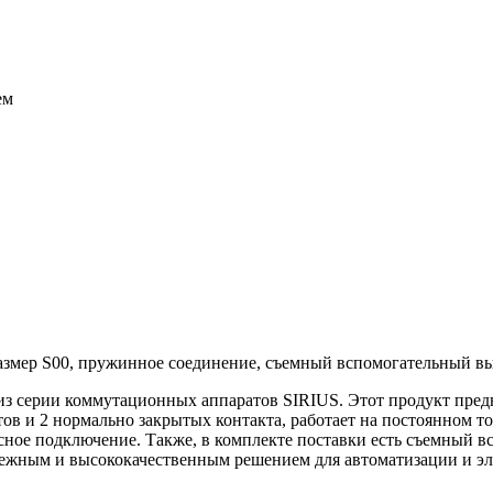
ем
оразмер S00, пружинное соединение, съемный вспомогательный в
из серии коммутационных аппаратов SIRIUS. Этот продукт предн
в и 2 нормально закрытых контакта, работает на постоянном то
сное подключение. Также, в комплекте поставки есть съемный 
адежным и высококачественным решением для автоматизации и эл