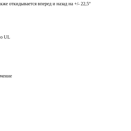
кже откидывается вперед и назад на +/- 22,5°
но UL
ачение